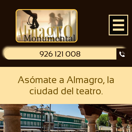

926 121 008

Asómate a Almagro, la
ciudad del teatro.