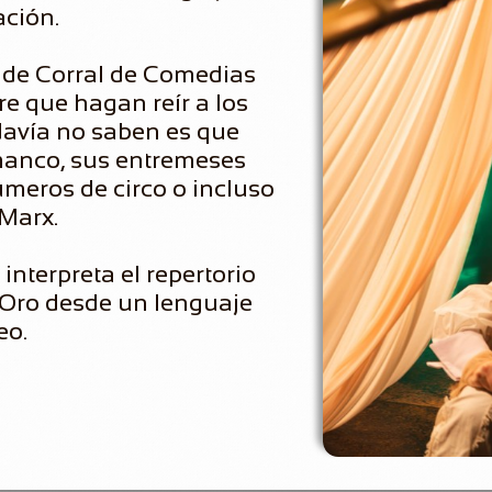
ación.
s de Corral de Comedias
e que hagan reír a los
davía no saben es que
 manco, sus entremeses
úmeros de circo o incluso
Marx.
nterpreta el repertorio
e Oro desde un lenguaje
eo.