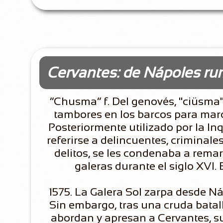
Cervantes: de Nápoles r
“Chusma” f. Del genovés, "ciüsma"
tambores en los barcos para marc
Posteriormente utilizado por la In
referirse a delincuentes, criminale
delitos, se les condenaba a rema
galeras durante el siglo XVI. E
1575. La Galera Sol zarpa desde N
Sin embargo, tras una cruda batall
abordan y apresan a Cervantes, s