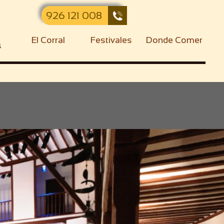
926 121 008

El Corral
Festivales
Donde Comer
s