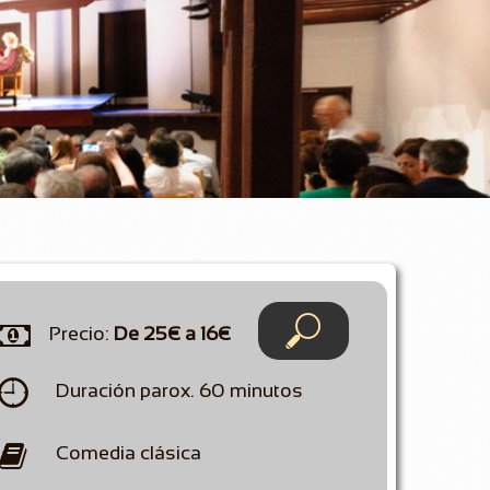


Precio:
De 25€ a 16€

Duración parox. 60 minutos

Comedia clásica