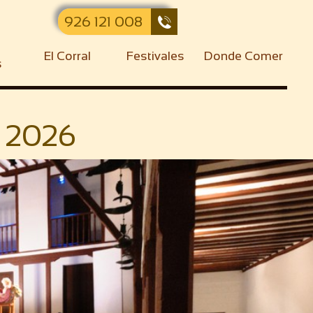
926 121 008

El Corral
Festivales
Donde Comer
s
o 2026