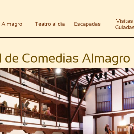
Visitas 
Almagro
Teatro al dia
Escapadas
Guiada
l de Comedias Almagr