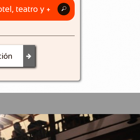
tel, teatro y +

ción
