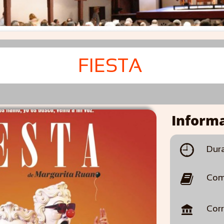
FIESTA
Informa

Dura

Com

Cor