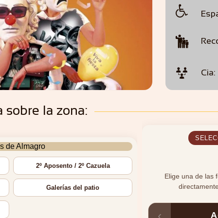

Espa

Rec

Cia:
a sobre la zona: