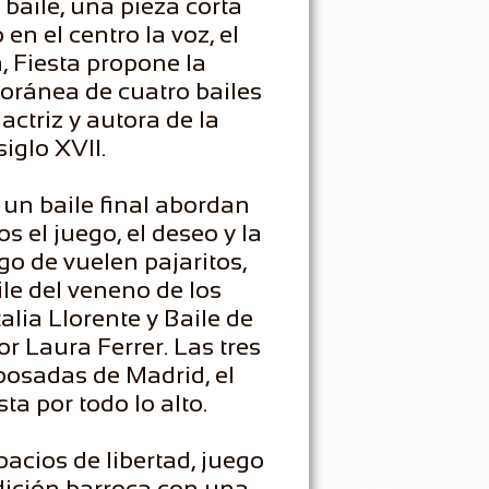
 baile, una pieza corta
n el centro la voz, el
, Fiesta propone la
oránea de cuatro bailes
actriz y autora de la
iglo XVII.
y un baile final abordan
 el juego, el deseo y la
ego de vuelen pajaritos,
le del veneno de los
alia Llorente y Baile de
or Laura Ferrer. Las tres
 posadas de Madrid, el
sta por todo lo alto.
pacios de libertad, juego
adición barroca con una