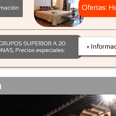
Ofertas: Ho
amación
GRUPOS SUPERIOR A 20
+ Informa
AS, Precios especiales:
a