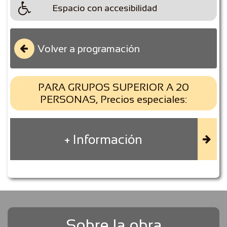

Espacio con accesibilidad
Volver a programación

PARA GRUPOS SUPERIOR A 20
PERSONAS, Precios especiales:
+ Información

Sobre la obra