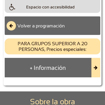

Espacio con accesibilidad
Volver a programación

PARA GRUPOS SUPERIOR A 20
PERSONAS, Precios especiales:
+ Información

Sobre la obra