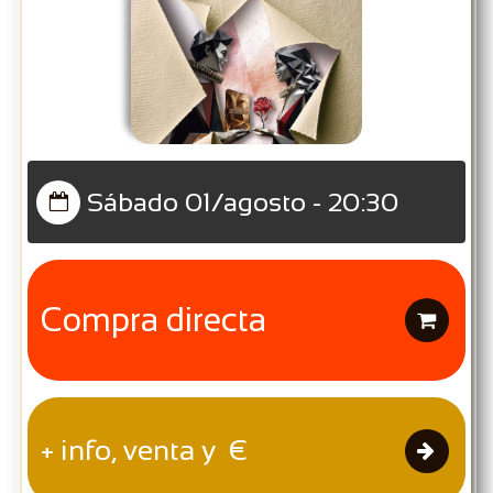
Sábado 01/agosto - 20:30

Compra directa

+ info, venta y €
