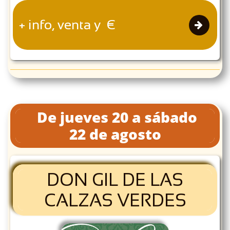
+ info, venta y €

De jueves 20 a sábado
22 de agosto
DON GIL DE LAS
CALZAS VERDES