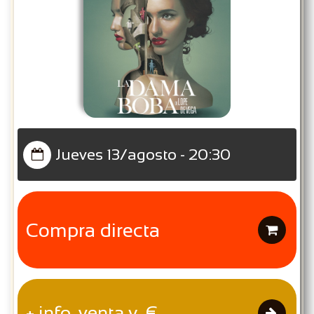
Jueves 13/agosto - 20:30

Compra directa

+ info, venta y €
