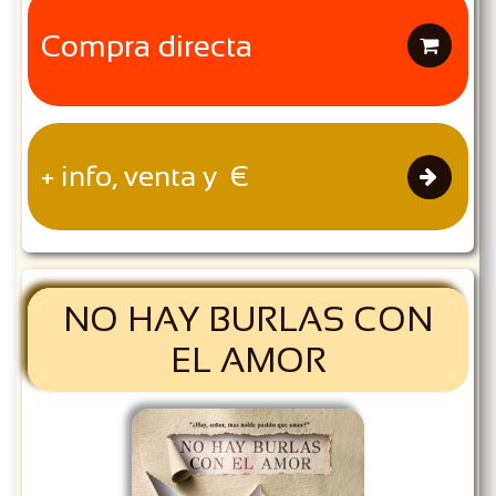
Compra directa

+ info, venta y €

NO HAY BURLAS CON
EL AMOR