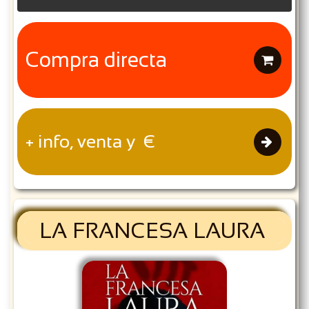
Compra directa

+ info, venta y €

LA FRANCESA LAURA