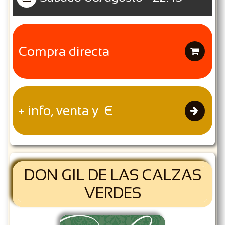
Compra directa

+ info, venta y €

DON GIL DE LAS CALZAS
VERDES