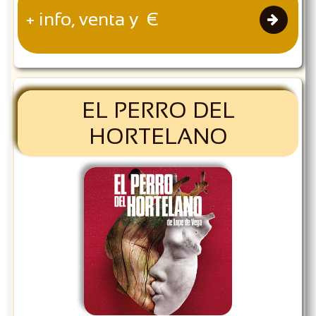
+ info, venta y €

EL PERRO DEL
HORTELANO