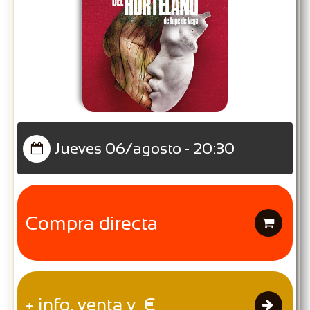
Jueves 06/agosto - 20:30

Compra directa

+ info, venta y €
