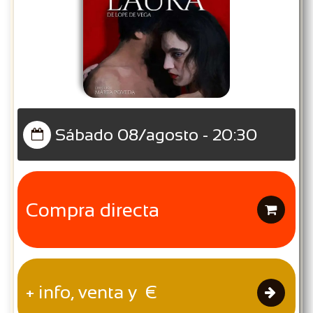
Sábado 08/agosto - 20:30

Compra directa

+ info, venta y €
