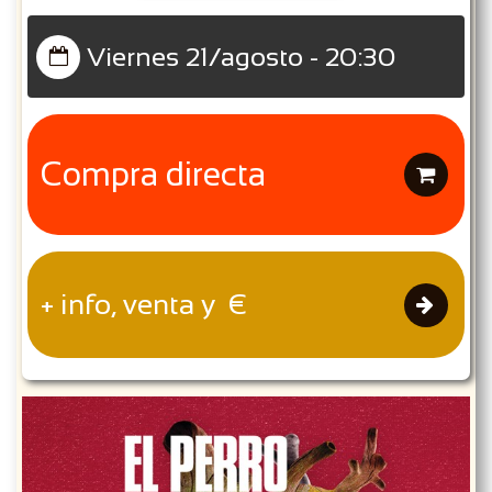
Viernes 21/agosto - 20:30

Compra directa

+ info, venta y €
