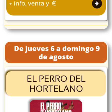
+ info, venta y €

De jueves 6 a domingo 9
de agosto
EL PERRO DEL
HORTELANO