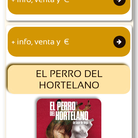
+ info, venta y €

EL PERRO DEL
HORTELANO