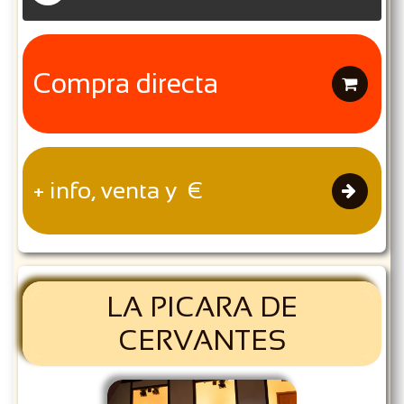
Compra directa

+ info, venta y €

LA PICARA DE
CERVANTES