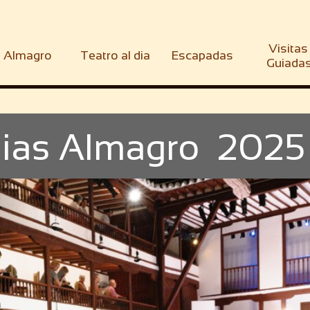
Visitas 
Almagro
Teatro al dia
Escapadas
Guiada
dias Almagro 2025