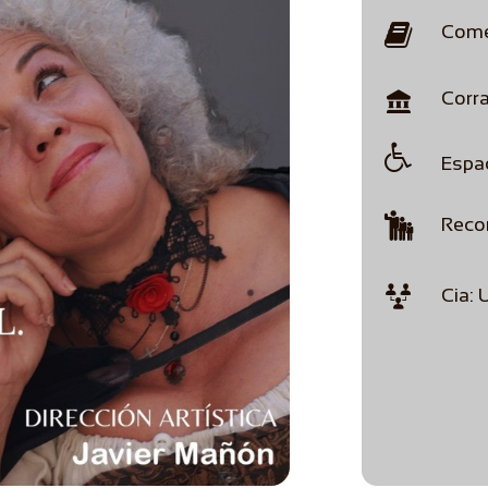

Come

Corr

Espac

Reco

Cia: