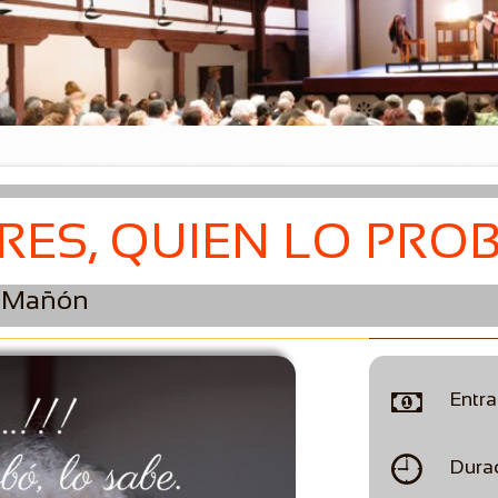
RES, QUIEN LO PRO
r Mañón

Entra

Dura