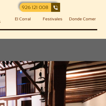
926 121 008

El Corral
Festivales
Donde Comer
s