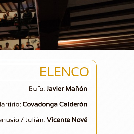
ELENCO
Bufo:
Javier Mañón
artirio:
Covadonga Calderón
nusio / Julián:
Vicente Nové