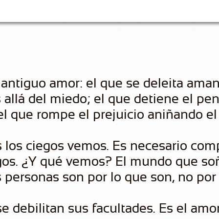
el antiguo amor: el que se deleita ama
ás allá del miedo; el que detiene el p
el que rompe el prejuicio aniñando el 
s los ciegos vemos. Es necesario com
egos. ¿Y qué vemos? El mundo que so
 personas son por lo que son, no por
 debilitan sus facultades. Es el amor