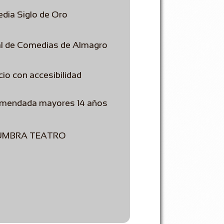
dia Siglo de Oro
al de Comedias de Almagro
io con accesibilidad
mendada mayores 14 años
 UMBRA TEATRO