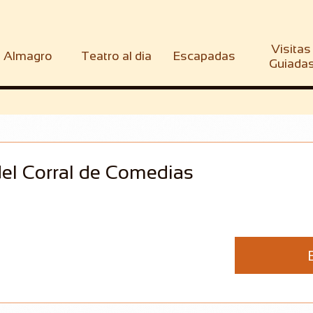
Visitas 
Almagro
Teatro al dia
Escapadas
Guiada
del Corral de Comedias