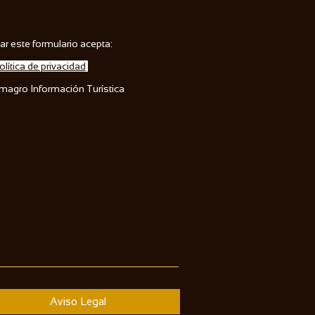
ar este formulario acepta:
olítica de privacidad
lmagro Información Turística
Aviso Legal