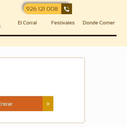
926 121 008

El Corral
Festivales
Donde Comer
s
Entrar
