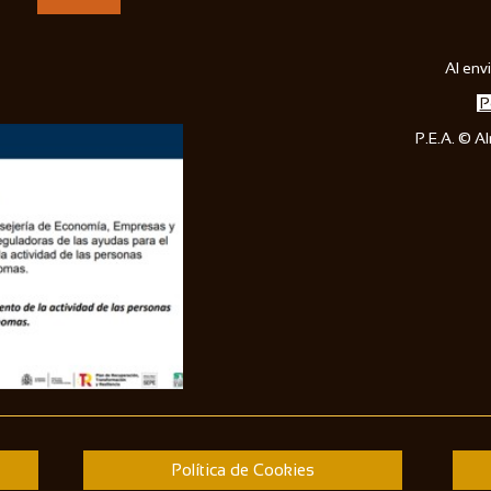
Al envi
P
P.E.A. © A
Política de Cookies